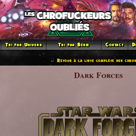
Tri par Univers
Tri par Série
Contact
D
← Retour à la liste complète des chron
Dark Forces