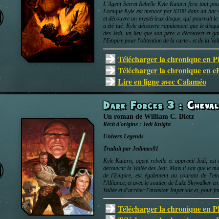
L'Agent Secret Rebelle Kyle Katarn fera tout po
Lorsque Kyle est menacé par 8T88 dans un bar su
et découvre un mystérieux disque, qui pourrait le
a été tué. Kyle découvre rapidement que le disqu
des Jedi, un lieu que son père a découvert et ga
l'Empire pour l'obtention de la carte - et de la Val
Télécharger la chronique en 
Télécharger la chronique en 
Lire en ligne avec Calaméo
Dark Forces 3
:
Cheval
Un roman
de
William C. Dietz
Récit d'origine :
Jedi Knight
Univers
Legends
Traduit par Jedimax01
Kyle Katarn, agent rebelle et apprenti Jedi, est
découvrir la Vallée des Jedi. Mais il sait que le m
de l'Empire, est également au courant de l'en
l'Alliance, et avec le soutien de Luke Skywalker e
Vallée et d'arrêter l'invasion Impériale et, pour fi
Télécharger la chronique en 