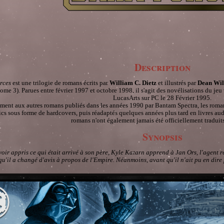
Description
rces
est une trilogie de romans écrits par
William C. Dietz
et illustrés par
Dean Wil
ome 3). Parues entre février 1997 et octobre 1998, il s'agit des novélisations du j
LucasArts sur PC le 28 Février 1995.
ment aux autres romans publiés dans les années 1990 par Bantam Spectra, les roman
s sous forme de hardcovers, puis réadaptés quelques années plus tard en livres audi
romans n'ont également jamais été officiellement traduit
Synopsis
oir appris ce qui était arrivé à son père, Kyle Katarn apprend à Jan Ors, l'agent r
qu'il a changé d'avis à propos de l'Empire. Néanmoins, avant qu'il n'ait pu en dire p