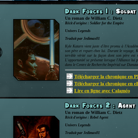
Dark Forces 1
:
Soldat 
Un roman
de
William C. Dietz
Récit d'origine :
Soldier for the Empire
Univers
Legends
Traduit par Jedimax01
Kyle Katarn vient juste d'être promu à l'Académ
son père et repart chez lui. Durant le voyage, K
terrible vérité sur la façon dont son père est
L'opportunité se présente lorsque l'Alliance lui
dans le Centre de Recherche Impérial sur Danuta, t
Télécharger la chronique en 
Télécharger la chronique en 
Lire en ligne avec Calaméo
Dark Forces 2
:
Agent 
Un roman
de
William C. Dietz
Récit d'origine :
Rebel Agent
Univers
Legends
Traduit par Jedimax01