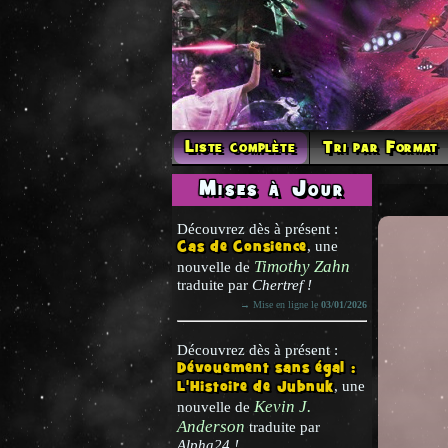
Liste complète
Tri par Format
Mises à Jour
Découvrez dès à présent :
Cas de Consience
, une
Timothy Zahn
nouvelle de
traduite par
Chertref !
→ Mise en ligne le
03/01/2026
Découvrez dès à présent :
Dévouement sans égal :
L'Histoire de Jubnuk
, une
Kevin J.
nouvelle de
Anderson
traduite par
Alpha24 !