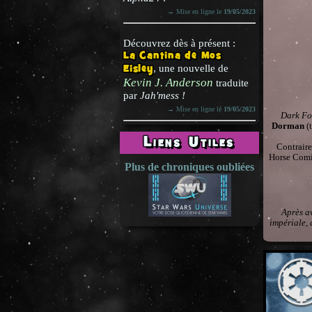
→ Mise en ligne le
19/05/2023
Découvrez dès à présent :
La Cantina de Mos
Eisley
, une nouvelle de
Kevin J. Anderson
traduite
par
Jah'mess !
→ Mise en ligne le
19/05/2023
Dark Fo
Dorman
(t
Liens Utiles
Contraire
Horse Comic
Plus de chroniques oubliées
Après av
impériale, 