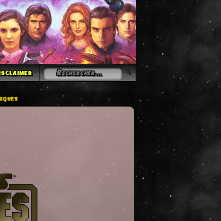
isclaimer
iques