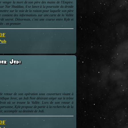
ur venger la mort de son père des mains de l'Empire.
r Nar Shaddaa, il se lance à la poursuite du droide
 mettre sur la voie de la raison pour laquelle son père
e contient des informations sur une carte de la Vallée
rdé secret. Désormais, c'est une course entre Kyle et
lée - en premier.
PDF
ePub
ier Jedi
 de retour de son opération sous couverture visant à
aléfique Jerec, un Jedi Noir désirant siéger sur le trône
droit où se trouve la Vallée. Lors de son retour à
n personne, Kyle propose de partir à la recherche de la
nir, accomplir sa destinée de Jedi.
PDF