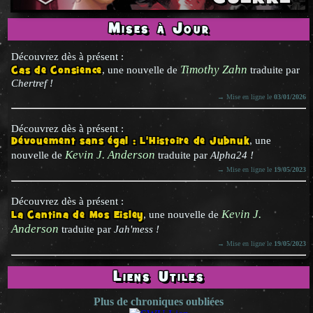
Mises à Jour
Découvrez dès à présent :
Timothy Zahn
Cas de Consience
, une nouvelle de
traduite par
Chertref !
→ Mise en ligne le
03/01/2026
Découvrez dès à présent :
Dévouement sans égal : L'Histoire de Jubnuk
, une
Kevin J. Anderson
nouvelle de
traduite par
Alpha24 !
→ Mise en ligne le
19/05/2023
Découvrez dès à présent :
Kevin J.
La Cantina de Mos Eisley
, une nouvelle de
Anderson
traduite par
Jah'mess !
→ Mise en ligne le
19/05/2023
Liens Utiles
Plus de chroniques oubliées