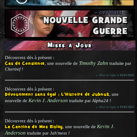
NOUVELLE GRANDE
GUERRE
Mises à Jour
Découvrez dès à présent :
Timothy Zahn
Cas de Consience
, une nouvelle de
traduite par
Chertref !
→ Mise en ligne le
03/01/2026
Découvrez dès à présent :
Dévouement sans égal : L'Histoire de Jubnuk
, une
Kevin J. Anderson
nouvelle de
traduite par
Alpha24 !
→ Mise en ligne le
19/05/2023
Découvrez dès à présent :
Kevin J.
La Cantina de Mos Eisley
, une nouvelle de
Anderson
traduite par
Jah'mess !