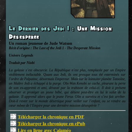
Le Dernier des Jedi 1
:
Une Mission
Désespérée
Un roman jeunesse
de
Jude Watson
Récit d'origine :
The Last of the Jedi 1 - The Desperate Mission
Univers
Legends
Traduit par Niobi
La galaxie s’est obscurcie. La République n’est plus, remplacée par un Empire
visiblement inéluctable. Quant aux Jedi, ils ont presque tous été exterminés sur
l’ordre de Palpatine, désormais Empereur. Mais sur la lointaine planète Tatooïne,
un Maître Jedi a échappé à la purge. Obi-Wan Kenobi se cache, pleurant la perte
de son ex-apprenti et ami, dévasté par la trahison de celui-ci. Il doit à présent
observer et protéger un jeune bébé, qui détient peut-être en lui le salut de la
galaxie. Il apprend alors que le jeune Ferus Olin a survécu et s’est fait arrêter.
Doit-il rester sur le monde désertique pour veiller sur l’enfant, ou se rendre au
cœur même de l’Empire pour une dernière mission désespérée ?
Télécharger la chronique en PDF
Télécharger la chronique en ePub
Lire en ligne avec Calaméo