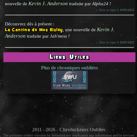
Kevin J. Anderson
nouvelle de
traduite par
Alpha24 !
→ Mise en ligne le
19/05/2023
Découvrez dès à présent :
Kevin J.
La Cantina de Mos Eisley
, une nouvelle de
Anderson
traduite par
Jah'mess !
→ Mise en ligne le
19/05/2023
Liens Utiles
Plus de chroniques oubliées
2011 - 2026 - Chrofuckeurs Oubliés
The publisher neither warrants by definition nor implication any information and/or services