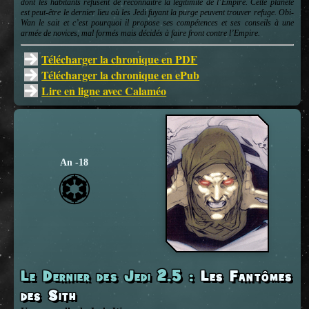
dont les habitants refusent de reconnaître la légitimité de l’Empire. Cette planète
est peut-être le dernier lieu où les Jedi fuyant la purge peuvent trouver refuge. Obi-
Wan le sait et c’est pourquoi il propose ses compétences et ses conseils à une
armée de novices, mal formés mais décidés à faire front contre l’Empire.
Télécharger la chronique en PDF
Télécharger la chronique en ePub
Lire en ligne avec Calaméo
An -18
Le Dernier des Jedi 2.5
:
Les Fantômes
des Sith