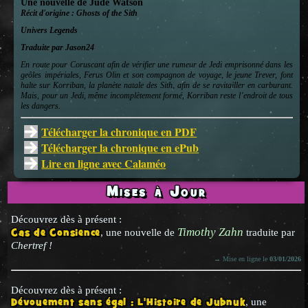
Une nouvelle
de
Jude Watson
Récit d'origine :
Ghosts of the Sith
Univers
Legends
Traduite par Jason24
En route pour Coruscant afin de vérifier une rumeur de Jedi emprisonné dans les
geôles impériales, Ferus Olin et son compagnon de voyage, le jeune Trever, font
halte sur Korriban, la planète natale des Sith, afin de se ravitailler en carburant.
Mais, pour un Jedi, même incomplètement formé, Korriban reste l’endroit de tous
les dangers.
Télécharger la chronique en PDF
Télécharger la chronique en ePub
Lire en ligne avec Calaméo
Mises à Jour
Découvrez dès à présent :
Timothy Zahn
Cas de Consience
, une nouvelle de
traduite par
Chertref !
→ Mise en ligne le
03/01/2026
Découvrez dès à présent :
Dévouement sans égal : L'Histoire de Jubnuk
, une