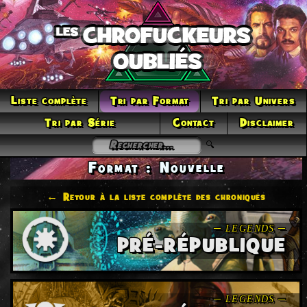
Liste complète
Tri par Format
Tri par Univers
Tri par Série
Contact
Disclaimer
Format : Nouvelle
← Retour à la liste complète des chroniques
PRÉ-RÉPUBLIQUE