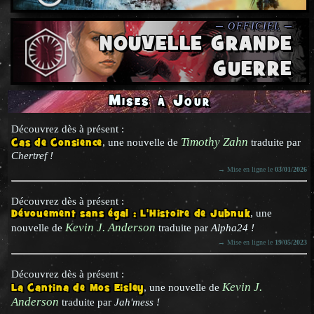
NOUVELLE GRANDE
GUERRE
Mises à Jour
Découvrez dès à présent :
Timothy Zahn
Cas de Consience
, une nouvelle de
traduite par
Chertref !
→ Mise en ligne le
03/01/2026
Découvrez dès à présent :
Dévouement sans égal : L'Histoire de Jubnuk
, une
Kevin J. Anderson
nouvelle de
traduite par
Alpha24 !
→ Mise en ligne le
19/05/2023
Découvrez dès à présent :
Kevin J.
La Cantina de Mos Eisley
, une nouvelle de
Anderson
traduite par
Jah'mess !