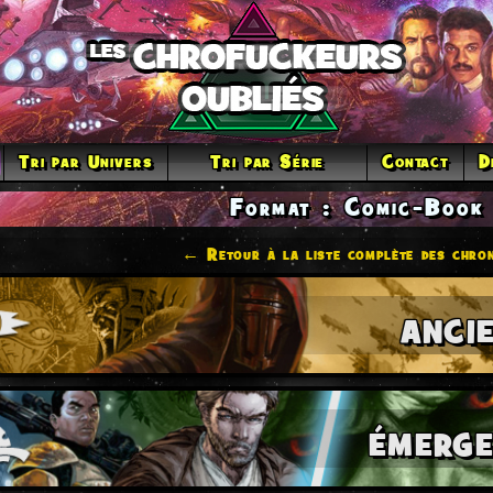
Tri par Univers
Tri par Série
Contact
D
Format : Comic-Book
← Retour à la liste complète des chron
ANCI
ÉMERGE