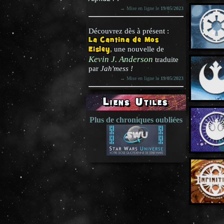
→ Mise en ligne le
19/05/2023
Découvrez dès à présent :
La Cantina de Mos
Eisley
, une nouvelle de
Kevin J. Anderson
traduite
par
Jah'mess !
→ Mise en ligne le
19/05/2023
Liens Utiles
Plus de chroniques oubliées