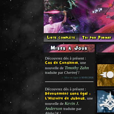
Liste complète
Tri par Format
Mises à Jour
Découvrez dès à présent :
Cas de Consience
, une
Timothy Zahn
nouvelle de
traduite par
Chertref !
→ Mise en ligne le
03/01/2026
Découvrez dès à présent :
Dévouement sans égal :
L'Histoire de Jubnuk
, une
Kevin J.
nouvelle de
Anderson
traduite par
Alpha24 !