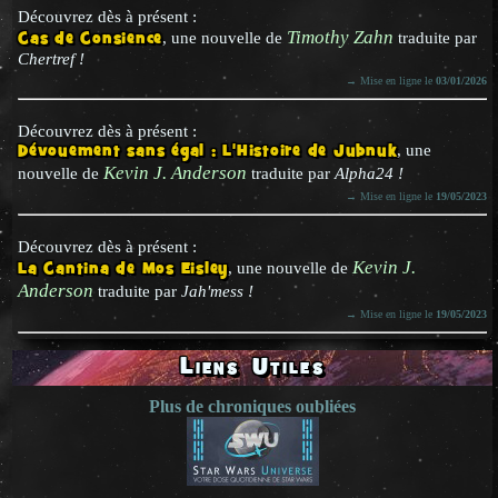
Découvrez dès à présent :
Timothy Zahn
Cas de Consience
, une nouvelle de
traduite par
Chertref !
→ Mise en ligne le
03/01/2026
Découvrez dès à présent :
Dévouement sans égal : L'Histoire de Jubnuk
, une
Kevin J. Anderson
nouvelle de
traduite par
Alpha24 !
→ Mise en ligne le
19/05/2023
Découvrez dès à présent :
Kevin J.
La Cantina de Mos Eisley
, une nouvelle de
Anderson
traduite par
Jah'mess !
→ Mise en ligne le
19/05/2023
Liens Utiles
Plus de chroniques oubliées