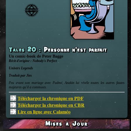
Tales 20
:
Personne n'est parfait
Un comic-book
de
Peter Bagge
Récit d'origine :
Nobody's Perfect
Univers
Legends
Traduit par Jies
Peu avant son mariage avec Padmé, Anakin lui révéle toutes les autres fautes
majeures qu'il a commises.
Télécharger la chronique en PDF
Télécharger la chronique en CBR
Lire en ligne avec Calaméo
Mises à Jour