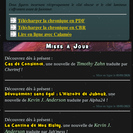
Deux figures incarnant réciproquement le côté obscur et le côté lumineux
s'affrontent avant de fusionner.
Télécharger la chronique en PDF
Télécharger la chronique en CBR
Lire en ligne avec Calaméo
Mises à Jour
Découvrez dès à présent :
Timothy Zahn
Cas de Consience
, une nouvelle de
traduite par
Chertref !
→ Mise en ligne le
03/01/2026
Découvrez dès à présent :
Dévouement sans égal : L'Histoire de Jubnuk
, une
Kevin J. Anderson
nouvelle de
traduite par
Alpha24 !
→ Mise en ligne le
19/05/2023
Découvrez dès à présent :
Kevin J.
La Cantina de Mos Eisley
, une nouvelle de
Anderson
traduite par
Jah'mess !