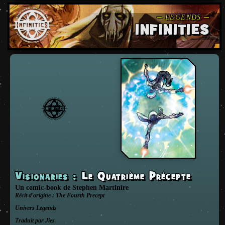
INFINITIES
Visionaries
:
Le Quatrième Précepte
Un comic-book
de
Stephen Martinire
Récit d'origine :
The Fourth Precept
Univers
Legends
Traduit par Jies