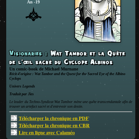
An -19
Visionaries
:
Wat Tambor et la Quête
de l’œil sacré du Cyclope Albinos
Un comic-book
de
Michael Murnane
Récit d'origine :
Wat Tambor and the Quest for the Sacred Eye of the Albino
Cyclops
Univers
Legends
Traduit par Jies
Le leader du Techno-Syndicat Wat Tambor mène une quête transcendantale afin de
trouver un artefact sacré et d'entrevoir son destin.
Télécharger la chronique en PDF
Télécharger la chronique en CBR
Lire en ligne avec Calaméo