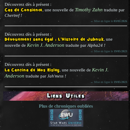
Découvrez dès à présent :
Timothy Zahn
Cas de Consience
, une nouvelle de
traduite par
Chertref !
→ Mise en ligne le
03/01/2026
Découvrez dès à présent :
Dévouement sans égal : L'Histoire de Jubnuk
, une
Kevin J. Anderson
nouvelle de
traduite par
Alpha24 !
→ Mise en ligne le
19/05/2023
Découvrez dès à présent :
Kevin J.
La Cantina de Mos Eisley
, une nouvelle de
Anderson
traduite par
Jah'mess !
→ Mise en ligne le
19/05/2023
Liens Utiles
Plus de chroniques oubliées