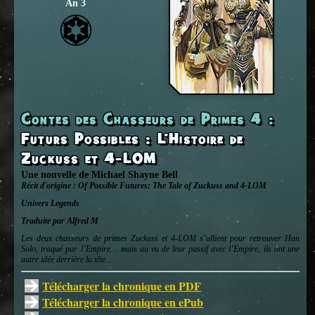
An 3
Contes des Chasseurs de Primes 4
:
Futurs Possibles : L’Histoire de
Zuckuss et 4-LOM
Une nouvelle
de
Michael Shayne Bell
Récit d'origine :
Of Possible Futures: The Tale of Zuckuss and 4-LOM
Univers
Legends
Traduite par Alfred M
Les deux chasseurs de primes Zuckuss et 4-LOM s’allient pour retrouver Han
Solo, traqué par l’Empire… mais au vu de leur passif avec l’Empire, ils ont une
autre idée derrière la tête…
Télécharger la chronique en PDF
Télécharger la chronique en ePub