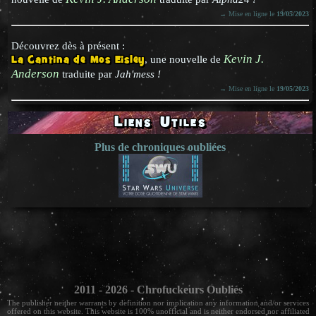
→ Mise en ligne le
19/05/2023
Découvrez dès à présent :
Kevin J.
La Cantina de Mos Eisley
, une nouvelle de
Anderson
traduite par
Jah'mess !
→ Mise en ligne le
19/05/2023
Liens Utiles
Plus de chroniques oubliées
2011 - 2026 - Chrofuckeurs Oubliés
The publisher neither warrants by definition nor implication any information and/or services
offered on this website. This website is 100% unofficial and is neither endorsed nor affiliated