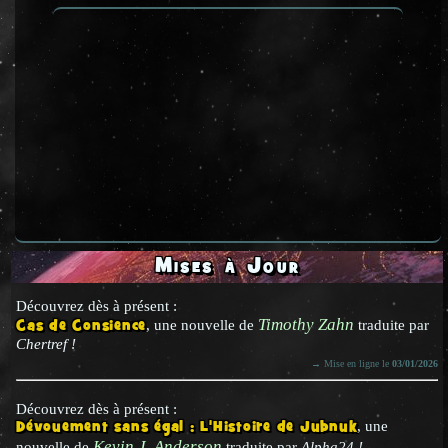
Mises à Jour
Découvrez dès à présent :
Timothy Zahn
Cas de Consience
, une nouvelle de
traduite par
Chertref !
→ Mise en ligne le
03/01/2026
Découvrez dès à présent :
Dévouement sans égal : L'Histoire de Jubnuk
, une
Kevin J. Anderson
nouvelle de
traduite par
Alpha24 !