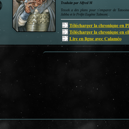
Traduite par Alfred M
Tessek a des plans pour s'emparer de Tatooine
Jabba et le Préfet Eugène Talmont.
Télécharger la chronique en 
Télécharger la chronique en 
Lire en ligne avec Calaméo