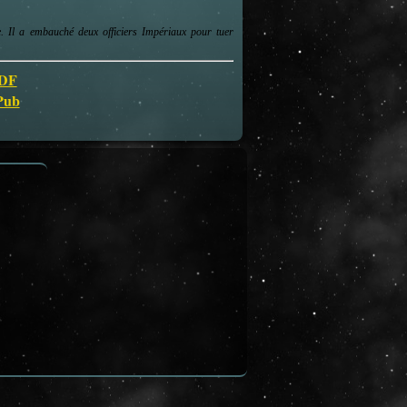
. Il a embauché deux officiers Impériaux pour tuer
PDF
ePub