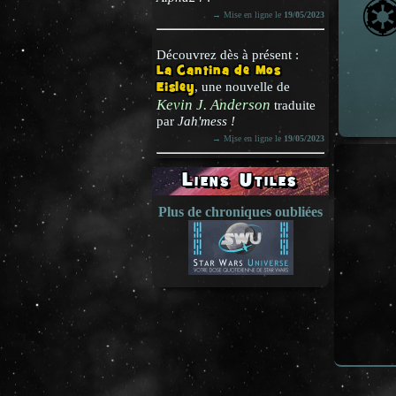
→ Mise en ligne le
19/05/2023
Découvrez dès à présent :
La Cantina de Mos
Eisley
, une nouvelle de
Kevin J. Anderson
traduite
par
Jah'mess !
→ Mise en ligne le
19/05/2023
Liens Utiles
Plus de chroniques oubliées