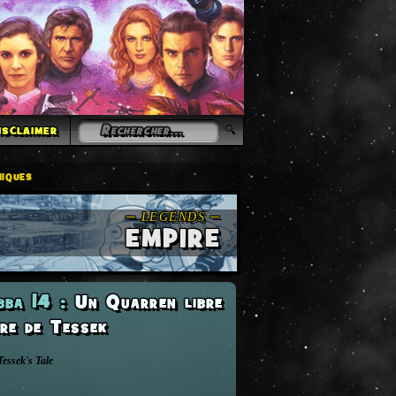
isclaimer
iques
EMPIRE
abba 14
:
Un Quarren libre
ire de Tessek
essek's Tale