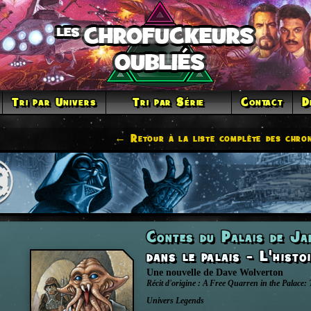
Tri par Univers
Tri par Série
Contact
D
← Retour à la liste complète des chron
Contes du Palais de J
dans le palais - L'histo
Une nouvelle
de
Dave Wolverton
Récit d'origine :
A Free Quarren in the Palace: T
Univers
Legends