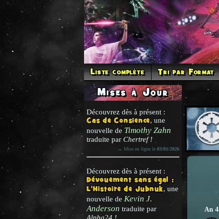
Liste complète
Tri par Format
Mises à Jour
Découvrez dès à présent :
Cas de Consience
, une
Timothy Zahn
nouvelle de
traduite par
Chertref !
→ Mise en ligne le
03/01/2026
Découvrez dès à présent :
Dévouement sans égal :
L'Histoire de Jubnuk
, une
Kevin J.
nouvelle de
Anderson
traduite par
An 4
Alpha24 !