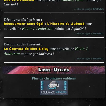
Cas de Consience
Chertref !
→ Mise en ligne le
03/01/2026
Découvrez dès à présent :
Dévouement sans égal : L'Histoire de Jubnuk
, une
Kevin J. Anderson
nouvelle de
traduite par
Alpha24 !
→ Mise en ligne le
19/05/2023
Découvrez dès à présent :
Kevin J.
La Cantina de Mos Eisley
, une nouvelle de
Anderson
traduite par
Jah'mess !
→ Mise en ligne le
19/05/2023
Liens Utiles
Plus de chroniques oubliées