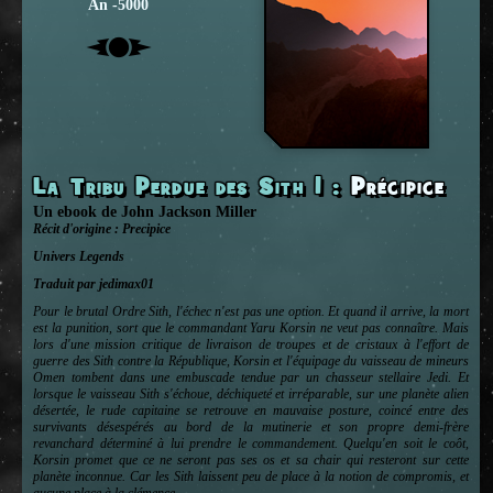
An -5000
La Tribu Perdue des Sith 1
:
Précipice
Un ebook
de
John Jackson Miller
Récit d'origine :
Precipice
Univers
Legends
Traduit par jedimax01
Pour le brutal Ordre Sith, l'échec n'est pas une option. Et quand il arrive, la mort
est la punition, sort que le commandant Yaru Korsin ne veut pas connaître. Mais
lors d'une mission critique de livraison de troupes et de cristaux à l'effort de
guerre des Sith contre la République, Korsin et l'équipage du vaisseau de mineurs
Omen tombent dans une embuscade tendue par un chasseur stellaire Jedi. Et
lorsque le vaisseau Sith s'échoue, déchiqueté et irréparable, sur une planète alien
désertée, le rude capitaine se retrouve en mauvaise posture, coincé entre des
survivants désespérés au bord de la mutinerie et son propre demi-frère
revanchard déterminé à lui prendre le commandement. Quelqu'en soit le coôt,
Korsin promet que ce ne seront pas ses os et sa chair qui resteront sur cette
planète inconnue. Car les Sith laissent peu de place à la notion de compromis, et