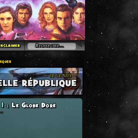
isclaimer
iques
ELLE RÉPUBLIQUE
s 1
:
Le Globe Doré
on