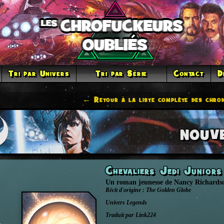
Tri par Univers
Tri par Série
Contact
D
← Retour à la liste complète des chron
NOUV
Chevaliers Jedi Junior
Un roman jeunesse
de
Nancy Richards
Récit d'origine :
The Golden Globe
Univers
Legends
Traduit par Link224