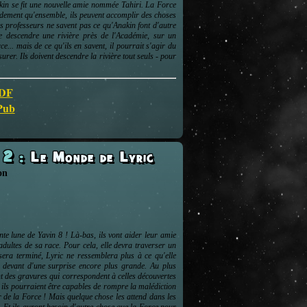
kin se fit une nouvelle amie nommée Tahiri. La Force
pidement qu'ensemble, ils peuvent accomplir des choses
 professeurs ne savent pas ce qu'Anakin font d'autre
e descendre une rivière près de l'Académie, sur un
e... mais de ce qu'ils en savent, il pourrait s'agir du
urer. Ils doivent descendre la rivière tout seuls - pour
PDF
ePub
s 2
:
Le Monde de Lyric
on
ante lune de Yavin 8 ! Là-bas, ils vont aider leur amie
adultes de sa race. Pour cela, elle devra traverser un
sera terminé, Lyric ne ressemblera plus à ce qu'elle
u devant d'une surprise encore plus grande. Au plus
t des gravures qui correspondent à celles découvertes
e, ils pourraient être capables de rompre la malédiction
r de la Force ! Mais quelque chose les attend dans les