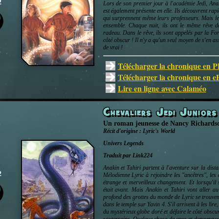
2
Lors de son premier jour à l'académie Jedi, Ana
est également présente en elle. Ils découvrent ra
qui surprennent même leurs professeurs. Mais les
ensemble. Chaque nuit, ils ont le même rêve d
radeau. Dans le rêve, ils sont appelés par la Forc
côté obscur ! Il n'y a qu'un seul moyen de s'en ass
de vrai !
Télécharger la chronique en 
Télécharger la chronique en 
Lire en ligne avec Calaméo
Chevaliers Jedi Junior
Un roman jeunesse
de
Nancy Richards
Récit d'origine :
Lyric's World
Univers
Legends
Traduit par Link224
Anakin et Tahiri partent à l'aventure sur la dist
2
Mélodienne Lyric à rejoindre les "ancêtres", les 
étrange et merveilleux changement. Et lorsqu'il 
était avant. Mais Anakin et Tahiri vont aller a
profond des grottes du monde de Lyric se trouven
dans le temple sur Yavin 4. S'il arrivent à les lir
du mystérieux globe doré et défaire le côté obscu