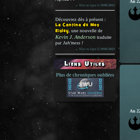
An 2
→ Mise en ligne le
19/05/2023
Découvrez dès à présent :
La Cantina de Mos
Eisley
, une nouvelle de
Kevin J. Anderson
traduite
par
Jah'mess !
→ Mise en ligne le
19/05/2023
Liens Utiles
Plus de chroniques oubliées
An 2