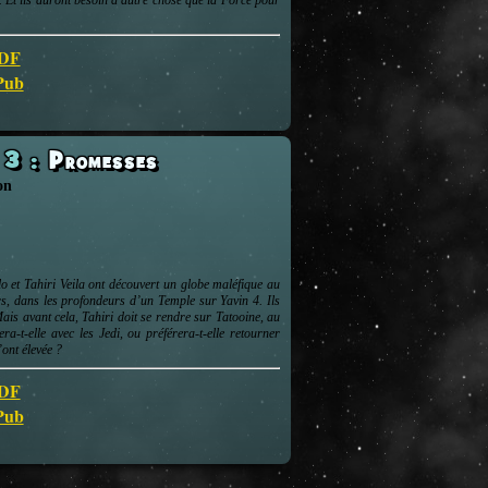
 Et ils auront besoin d'autre chose que la Force pour
PDF
ePub
s 3
:
Promesses
on
o et Tahiri Veila ont découvert un globe maléfique au
s, dans les profondeurs d’un Temple sur Yavin 4. Ils
ais avant cela, Tahiri doit se rendre sur Tatooine, au
era-t-elle avec les Jedi, ou préférera-t-elle retourner
ont élevée ?
PDF
ePub