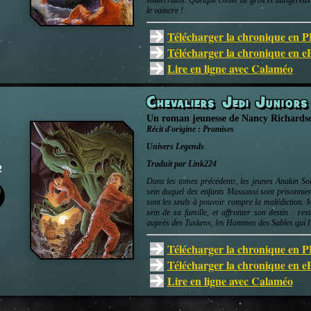
souterrains. Quelque chose de gros et dangereux.
le vaincre !
Télécharger la chronique en 
Télécharger la chronique en 
Lire en ligne avec Calaméo
Chevaliers Jedi Junior
Un roman jeunesse
de
Nancy Richards
Récit d'origine :
Promises
Univers
Legends
Traduit par Link224
2
Dans les tomes précédents, les jeunes Anakin Sol
sein duquel des enfants Massassi sont prisonnier
sont les seuls à pouvoir rompre la malédiction. M
sein de sa famille, et affronter son destin : rest
auprès des Tuskens, les Hommes des Sables qui l’
Télécharger la chronique en 
Télécharger la chronique en 
Lire en ligne avec Calaméo