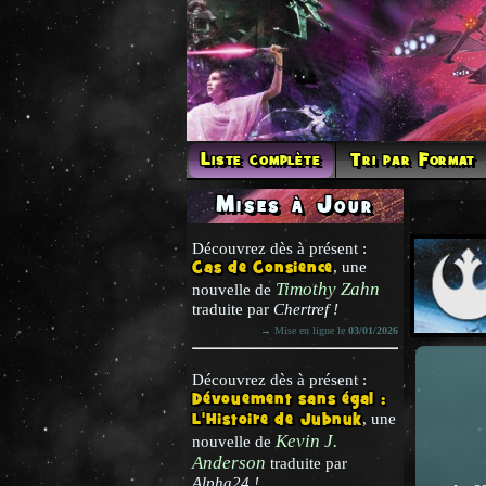
Liste complète
Tri par Format
Mises à Jour
Découvrez dès à présent :
Cas de Consience
, une
Timothy Zahn
nouvelle de
traduite par
Chertref !
→ Mise en ligne le
03/01/2026
Découvrez dès à présent :
Dévouement sans égal :
L'Histoire de Jubnuk
, une
Kevin J.
nouvelle de
Anderson
traduite par
Alpha24 !